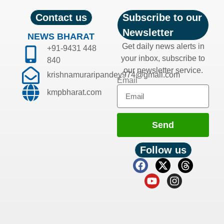
Contact us
Subscribe to our
Newsletter
NEWS BHARAT
Get daily news alerts in
+91-9431 448
your inbox, subscribe to
840
our newsletter service.
krishnamuraripandey974@gmail.com
Email
kmpbharat.com
Send
Follow us