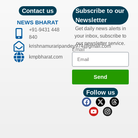
Contact us
Subscribe to our
Newsletter
NEWS BHARAT
Get daily news alerts in
+91-9431 448
your inbox, subscribe to
840
our newsletter service.
krishnamuraripandey974@gmail.com
Email
kmpbharat.com
Send
Follow us