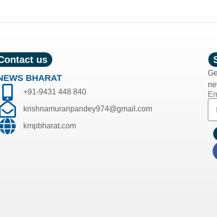
Contact us
Ge
NEWS BHARAT
ne
+91-9431 448 840
Em
krishnamuraripandey974@gmail.com
kmpbharat.com