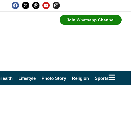
Join Whatsapp Channel
Health
Lifestyle
Photo Story
Religion
Sports
Technol