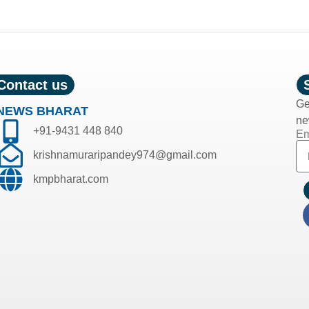
Contact us
Ge
NEWS BHARAT
ne
+91-9431 448 840
Em
krishnamuraripandey974@gmail.com
kmpbharat.com