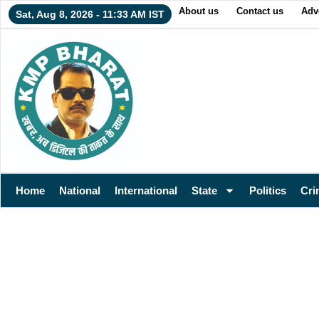
About us
Contact us
Adv
Sat, Aug 8, 2026 - 11:33 AM IST
Home
National
International
State
Politics
Cri