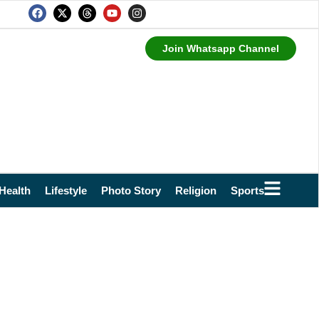
Join Whatsapp Channel
Health
Lifestyle
Photo Story
Religion
Sports
Technol