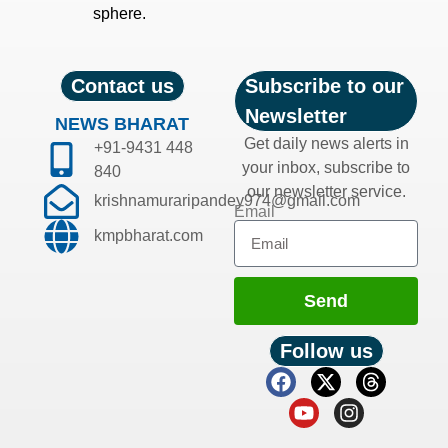
sphere.
Contact us
Subscribe to our
Newsletter
NEWS BHARAT
Get daily news alerts in
+91-9431 448
your inbox, subscribe to
840
our newsletter service.
krishnamuraripandey974@gmail.com
Email
kmpbharat.com
Send
Follow us