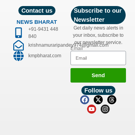
Contact us
Subscribe to our
Newsletter
NEWS BHARAT
Get daily news alerts in
+91-9431 448
your inbox, subscribe to
840
our newsletter service.
krishnamuraripandey974@gmail.com
Email
kmpbharat.com
Send
Follow us