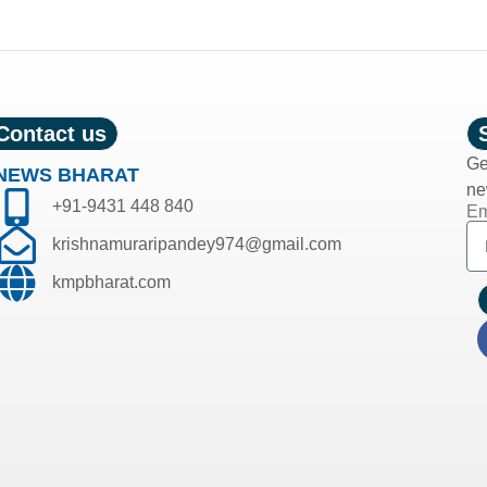
Contact us
Ge
NEWS BHARAT
ne
+91-9431 448 840
Em
krishnamuraripandey974@gmail.com
kmpbharat.com