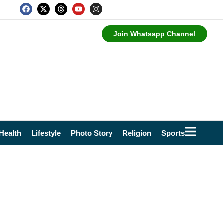
Join Whatsapp Channel
Health
Lifestyle
Photo Story
Religion
Sports
Technol