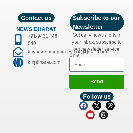
Contact us
Subscribe to our
Newsletter
NEWS BHARAT
Get daily news alerts in
+91-9431 448
your inbox, subscribe to
840
our newsletter service.
krishnamuraripandey974@gmail.com
Email
kmpbharat.com
Send
Follow us