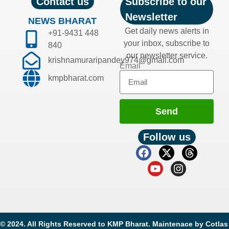
Contact us
Subscribe to our
Newsletter
NEWS BHARAT
Get daily news alerts in
+91-9431 448
your inbox, subscribe to
840
our newsletter service.
krishnamuraripandey974@gmail.com
Email
kmpbharat.com
Send
Follow us
© 2024. All Rights Reserved to KMP Bharat. Maintenace by
Cotlas