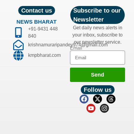
Contact us
Subscribe to our
Newsletter
NEWS BHARAT
Get daily news alerts in
+91-9431 448
your inbox, subscribe to
840
our newsletter service.
krishnamuraripandey974@gmail.com
Email
kmpbharat.com
Send
Follow us