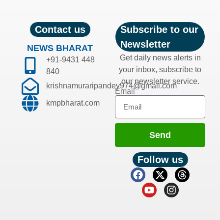
Contact us
Subscribe to our
Newsletter
NEWS BHARAT
Get daily news alerts in
+91-9431 448
your inbox, subscribe to
840
our newsletter service.
krishnamuraripandey974@gmail.com
Email
kmpbharat.com
Send
Follow us