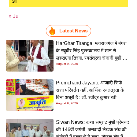
31
« Jul
Latest News
HarGhar Tiranga: महाराजगंज में बंगरा
के रघुबीर सिंह पुस्तकालय में शान से
लहराएगा तिरंगा, स्वतंत्रता सेनानी मुंशी सिंह
August 9, 2026
होंगे मुख्य अतिथि
Premchand Jayanti: आजादी सिर्फ
सत्ता परिवर्तन नहीं, आर्थिक स्वतंत्रता के
बिना अधूरी है : डॉ. रवींद्र कुमार रवी
August 9, 2026
Siwan News: कथा सम्राट मुंशी प्रेमचंद
की 146वीं जयंती: जनवादी लेखक संघ की
संगोष्ठी में वक्ताओं ने कहा- मौजूदा दौर में