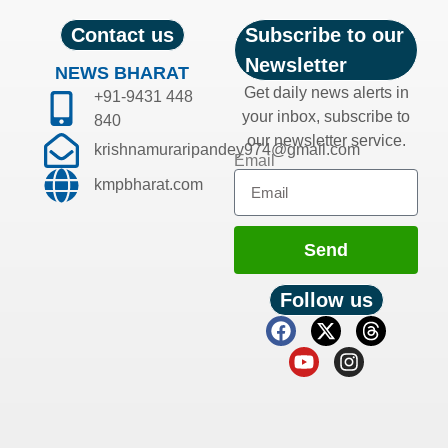
Contact us
Subscribe to our
Newsletter
NEWS BHARAT
Get daily news alerts in
+91-9431 448
your inbox, subscribe to
840
our newsletter service.
krishnamuraripandey974@gmail.com
Email
kmpbharat.com
Send
Follow us