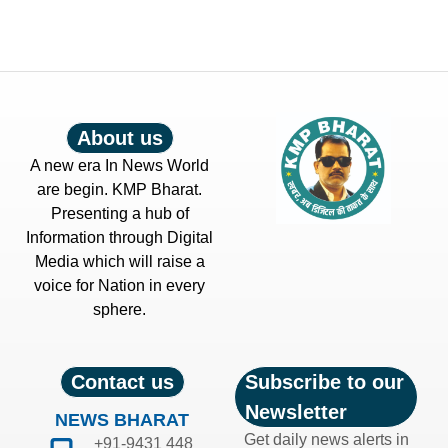
About us
A new era In News World
are begin. KMP Bharat.
Presenting a hub of
Information through Digital
Media which will raise a
voice for Nation in every
sphere.
Contact us
Subscribe to our
Newsletter
NEWS BHARAT
Get daily news alerts in
+91-9431 448