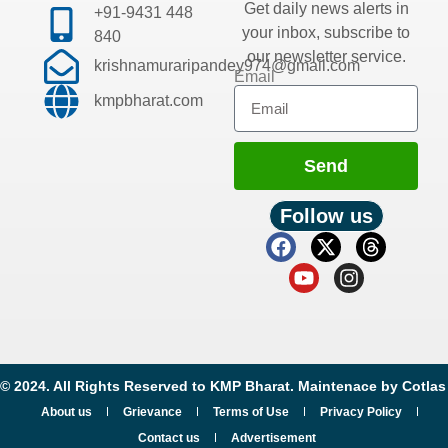
Get daily news alerts in
+91-9431 448
your inbox, subscribe to
840
our newsletter service.
krishnamuraripandey974@gmail.com
Email
kmpbharat.com
Send
Follow us
© 2024. All Rights Reserved to KMP Bharat. Maintenace by
Cotlas
About us
Grievance
Terms of Use
Privacy Policy
Contact us
Advertisement