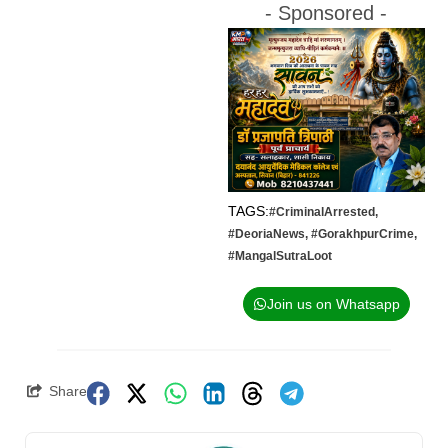
- Sponsored -
TAGS:
#CriminalArrested
,
#DeoriaNews
,
#GorakhpurCrime
,
#MangalSutraLoot
Join us on Whatsapp
Share