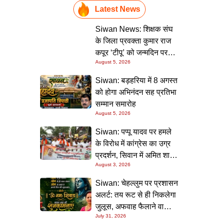
Latest News
Siwan News: शिक्षक संघ
के जिला प्रवक्ता कुमार राज
कपूर ‘टीपू’ को जन्मदिन पर
August 5, 2026
मिली शुभकामनाओं की सौगात
Siwan: बड़हरिया में 8 अगस्त
को होगा अभिनंदन सह प्रतिभा
सम्मान समारोह
August 5, 2026
Siwan: पप्पू यादव पर हमले
के विरोध में कांग्रेस का उग्र
प्रदर्शन, सिवान में अमित शाह
August 3, 2026
का पुतला फूंका
Siwan: चेहल्लुम पर प्रशासन
अलर्ट: तय रूट से ही निकलेगा
जुलूस, अफवाह फैलाने वालों
July 31, 2026
पर होगी सख्त कार्रवाई