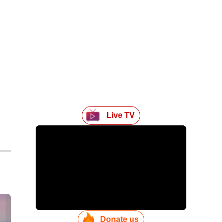
Live TV
Donate us