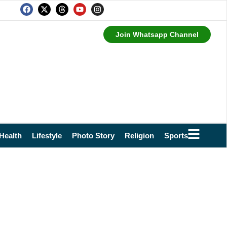
Join Whatsapp Channel
Health
Lifestyle
Photo Story
Religion
Sports
Technol