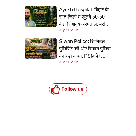
Ayush Hospital: बिहार के
सात जिलों में खुलेंगे 50-50
बेड के आयुष अस्पताल, मरीजों
July 31, 2026
को मुफ्त मिलेगी इलाज और
दवाइयों की सुविधा
Siwan Police: डिजिटल
पुलिसिंग की ओर सिवान पुलिस
का बड़ा कदम, PSM वेब
July 31, 2026
पोर्टल के संचालन का दिया
गया विशेष प्रशिक्षण
Follow us