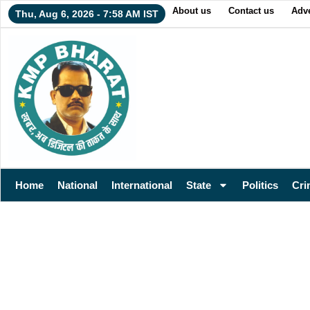
About us
Contact us
Adve
Thu, Aug 6, 2026 - 7:58 AM IST
Home
National
International
State
Politics
Cri