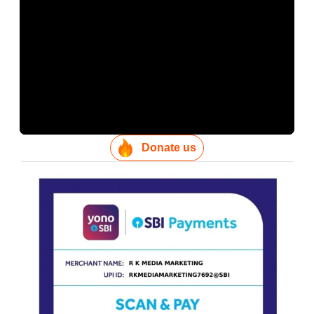
Donate us