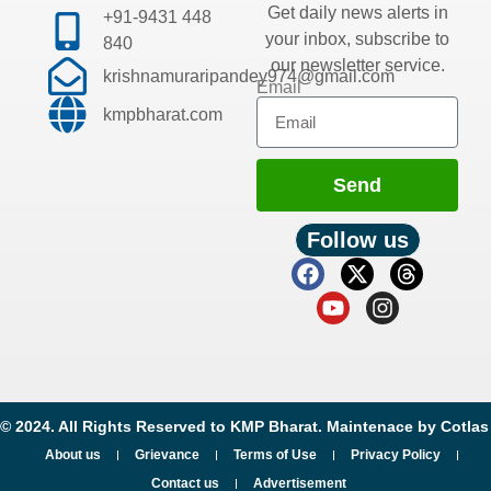
Get daily news alerts in
+91-9431 448
your inbox, subscribe to
840
our newsletter service.
krishnamuraripandey974@gmail.com
Email
kmpbharat.com
Send
Follow us
© 2024. All Rights Reserved to KMP Bharat. Maintenace by
Cotlas
About us
Grievance
Terms of Use
Privacy Policy
Contact us
Advertisement