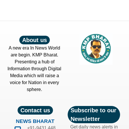
About us
A new era In News World
are begin. KMP Bharat.
Presenting a hub of
Information through Digital
Media which will raise a
voice for Nation in every
sphere.
Contact us
Subscribe to our
Newsletter
NEWS BHARAT
Get daily news alerts in
+91-9431 448