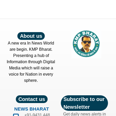
About us
A new era In News World
are begin. KMP Bharat.
Presenting a hub of
Information through Digital
Media which will raise a
voice for Nation in every
sphere.
Contact us
Subscribe to our
Newsletter
NEWS BHARAT
Get daily news alerts in
+91-9431 448