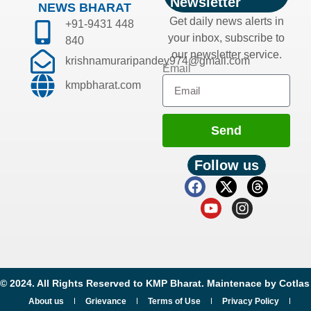
Newsletter
NEWS BHARAT
Get daily news alerts in
+91-9431 448
your inbox, subscribe to
840
our newsletter service.
krishnamuraripandey974@gmail.com
Email
kmpbharat.com
Send
Follow us
© 2024. All Rights Reserved to KMP Bharat. Maintenace by
Cotlas
About us
Grievance
Terms of Use
Privacy Policy