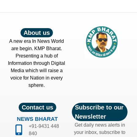
About us
A new era In News World
are begin. KMP Bharat.
Presenting a hub of
Information through Digital
Media which will raise a
voice for Nation in every
sphere.
Contact us
Subscribe to our
Newsletter
NEWS BHARAT
Get daily news alerts in
+91-9431 448
your inbox, subscribe to
840