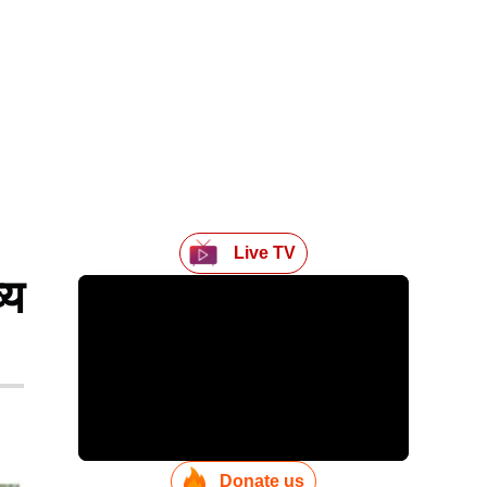
Live TV
्य
Donate us