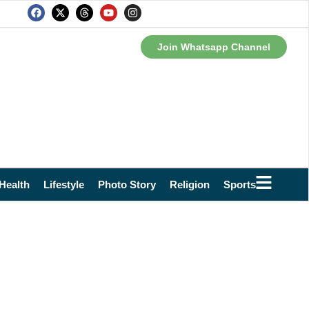
Join Whatsapp Channel
Health
Lifestyle
Photo Story
Religion
Sports
Technol