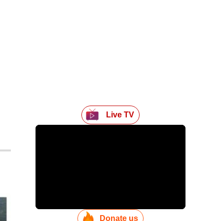
Live TV
Donate us