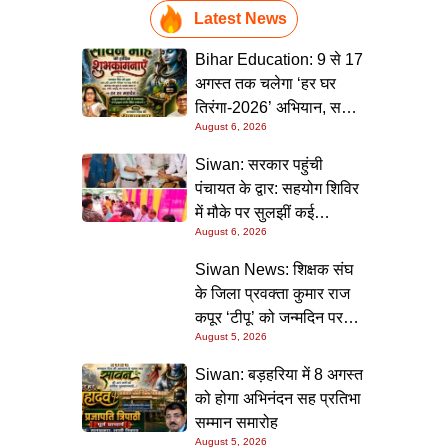
Latest News
Bihar Education: 9 से 17
अगस्त तक चलेगा ‘हर घर
तिरंगा-2026’ अभियान, सभी
August 6, 2026
स्कूलों को दिए गए विस्तृत
निर्देश
Siwan: सरकार पहुंची
पंचायत के द्वार: सहयोग शिविर
में मौके पर सुलझीं कई
August 6, 2026
समस्याएं, 30 दिन में समाधान
की गारंटी
Siwan News: शिक्षक संघ
के जिला प्रवक्ता कुमार राज
कपूर ‘टीपू’ को जन्मदिन पर
August 5, 2026
मिली शुभकामनाओं की सौगात
Siwan: बड़हरिया में 8 अगस्त
को होगा अभिनंदन सह प्रतिभा
सम्मान समारोह
August 5, 2026