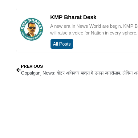
KMP Bharat Desk
A new era In News World are begin. KMP Bha
will raise a voice for Nation in every sphere.
All Posts
PREVIOUS