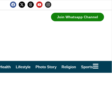
Join Whatsapp Channel
Health
Lifestyle
Photo Story
Religion
Sports
Technol