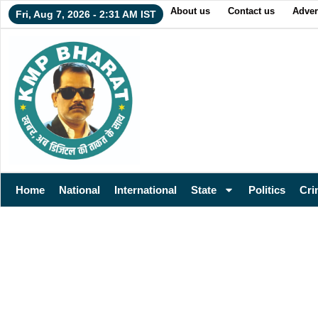
About us
Contact us
Adver
Fri, Aug 7, 2026 - 2:31 AM IST
Home
National
International
State
Politics
Cri