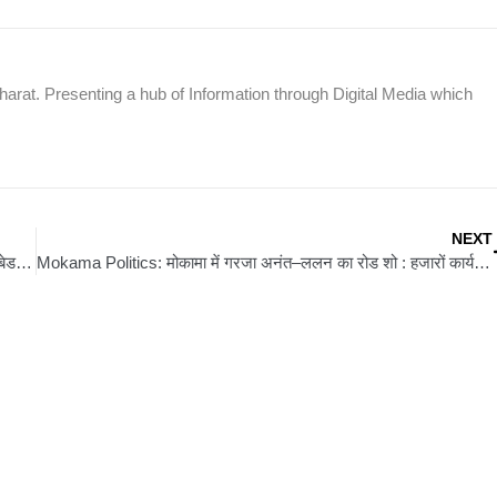
rat. Presenting a hub of Information through Digital Media which
NEXT
Gopalganj News: वोटर अधिकार यात्रा में उमड़ा जनसैलाब, लेकिन अंबेडकर प्रतिमा पर नहीं रुके राहुल-तेजस्वी
Mokama Politics: मोकामा में गरजा अनंत–ललन का रोड शो : हजारों कार्यकर्ताओं की उमड़ी भीड़, पुष्प वर्षा और बैंड बाजे से हुआ भव्य स्वागत