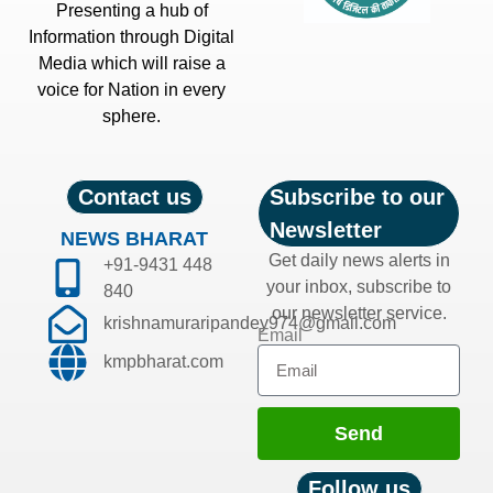
Presenting a hub of
Information through Digital
Media which will raise a
voice for Nation in every
sphere.
Contact us
Subscribe to our
Newsletter
NEWS BHARAT
Get daily news alerts in
+91-9431 448
your inbox, subscribe to
840
our newsletter service.
krishnamuraripandey974@gmail.com
Email
kmpbharat.com
Send
Follow us