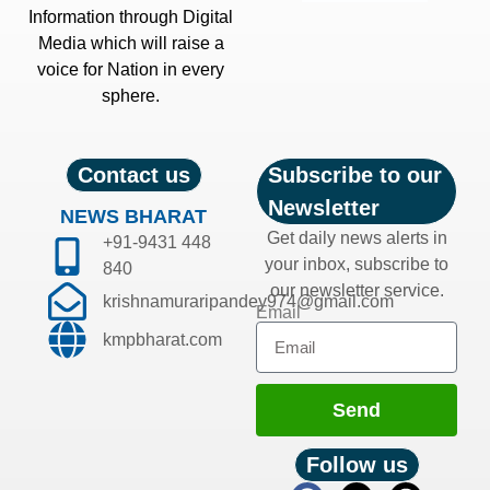
Information through Digital
Media which will raise a
voice for Nation in every
sphere.
Contact us
Subscribe to our
Newsletter
NEWS BHARAT
Get daily news alerts in
+91-9431 448
your inbox, subscribe to
840
our newsletter service.
krishnamuraripandey974@gmail.com
Email
kmpbharat.com
Send
Follow us