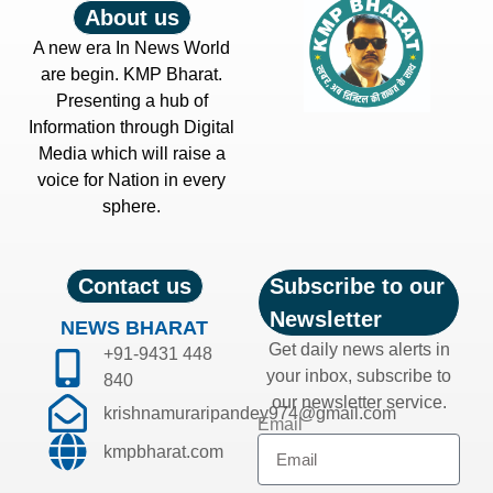
About us
A new era In News World
are begin. KMP Bharat.
Presenting a hub of
Information through Digital
Media which will raise a
voice for Nation in every
sphere.
Contact us
Subscribe to our
Newsletter
NEWS BHARAT
Get daily news alerts in
+91-9431 448
your inbox, subscribe to
840
our newsletter service.
krishnamuraripandey974@gmail.com
Email
kmpbharat.com