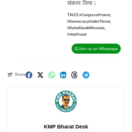
संकल्प लिया।
TAGS:
#CongressProtest
,
#DemocracyUnderThreat
,
#RahulGandhiReveals
,
#VoteFraud
Join us on Whatsapp
Share
KMP Bharat Desk