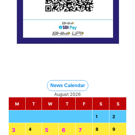
News Calendar
August 2026
M
T
W
T
F
S
S
1
2
4
8
9
3
5
6
7