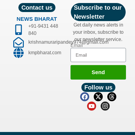
Contact us
Subscribe to our
Newsletter
NEWS BHARAT
Get daily news alerts in
+91-9431 448
your inbox, subscribe to
840
our newsletter service.
krishnamuraripandey974@gmail.com
Email
kmpbharat.com
Send
Follow us