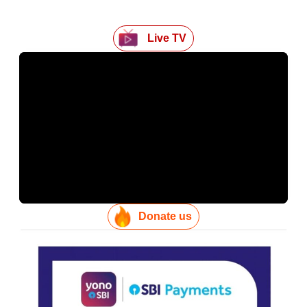
Live TV
Donate us