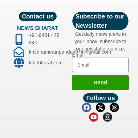
Contact us
Subscribe to our
Newsletter
NEWS BHARAT
Get daily news alerts in
+91-9431 448
your inbox, subscribe to
840
our newsletter service.
krishnamuraripandey974@gmail.com
Email
kmpbharat.com
Send
Follow us