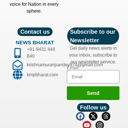
voice for Nation in every
sphere.
Contact us
Subscribe to our
Newsletter
NEWS BHARAT
Get daily news alerts in
+91-9431 448
your inbox, subscribe to
840
our newsletter service.
krishnamuraripandey974@gmail.com
Email
kmpbharat.com
Send
Follow us