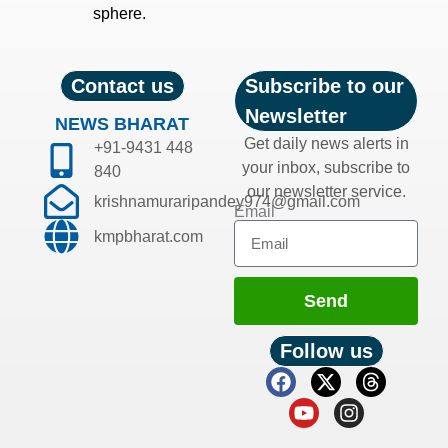
sphere.
Contact us
Subscribe to our
Newsletter
NEWS BHARAT
Get daily news alerts in
+91-9431 448
your inbox, subscribe to
840
our newsletter service.
krishnamuraripandey974@gmail.com
Email
kmpbharat.com
Send
Follow us