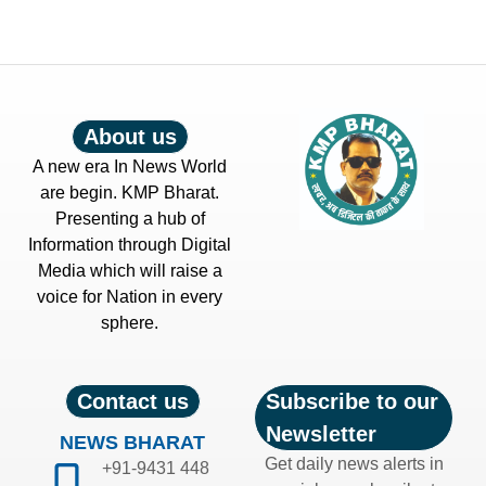
About us
A new era In News World
are begin. KMP Bharat.
Presenting a hub of
Information through Digital
Media which will raise a
voice for Nation in every
sphere.
Contact us
Subscribe to our
Newsletter
NEWS BHARAT
Get daily news alerts in
+91-9431 448