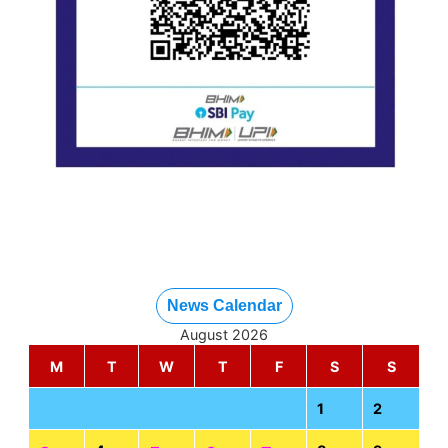
News Calendar
August 2026
M
T
W
T
F
S
S
1
2