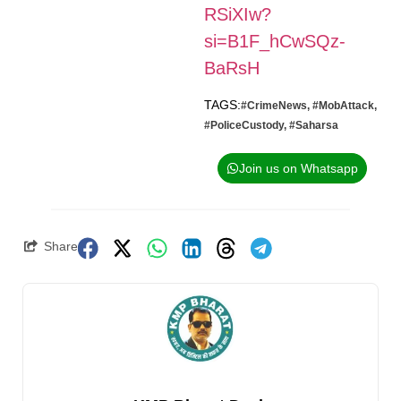
RSiXIw?
si=B1F_hCwSQz-
BaRsH
TAGS:
#CrimeNews
,
#MobAttack
,
#PoliceCustody
,
#Saharsa
Join us on Whatsapp
Share