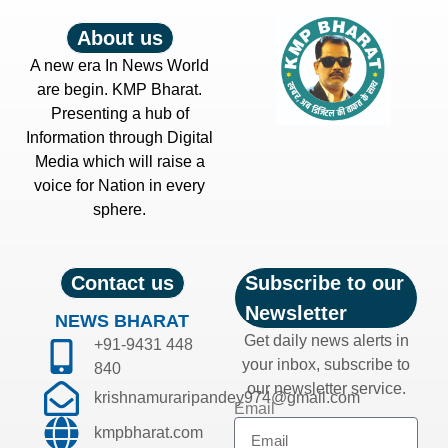
About us
A new era In News World
are begin. KMP Bharat.
Presenting a hub of
Information through Digital
Media which will raise a
voice for Nation in every
sphere.
Contact us
Subscribe to our
Newsletter
NEWS BHARAT
Get daily news alerts in
+91-9431 448
your inbox, subscribe to
840
our newsletter service.
krishnamuraripandey974@gmail.com
Email
kmpbharat.com