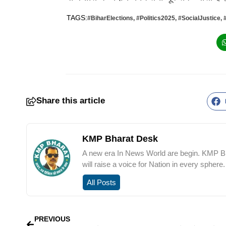
TAGS:
#BiharElections
,
#Politics2025
,
#SocialJustice
,
Share this article
KMP Bharat Desk
A new era In News World are begin. KMP Bha
will raise a voice for Nation in every sphere.
All Posts
PREVIOUS