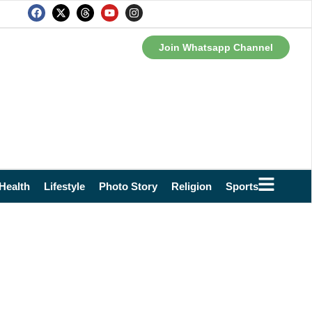
Join Whatsapp Channel
Health
Lifestyle
Photo Story
Religion
Sports
Technol