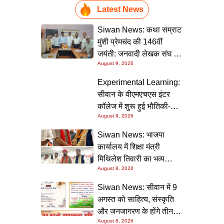
Latest News
Siwan News: कथा सम्राट
मुंशी प्रेमचंद की 146वीं
जयंती: जनवादी लेखक संघ की
August 9, 2026
संगोष्ठी में वक्ताओं ने कहा-
मौजूदा दौर में प्रेमचंद की
Experimental Learning:
रचनाएं और अधिक प्रासंगिक
सीवान के वीएमएचएस इंटर
कॉलेज में शुरू हुई भौतिकी-
August 9, 2026
रसायन की आधुनिक
प्रयोगशालाएं
Siwan News: भाजपा
कार्यालय में शिक्षा मंत्री
मिथिलेश तिवारी का भव्य
August 8, 2026
स्वागत, बोले- कार्यकर्ता ही
पार्टी की सबसे बड़ी ताकत
Siwan News: सीवान में 9
अगस्त को साहित्य, संस्कृति
और जनजागरण के होंगे तीन
August 8, 2026
बड़े आयोजन