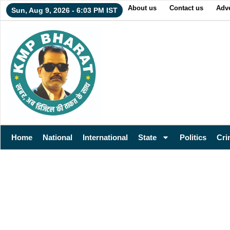
About us
Contact us
Adve
Sun, Aug 9, 2026 - 6:03 PM IST
Home
National
International
State
Politics
Cri