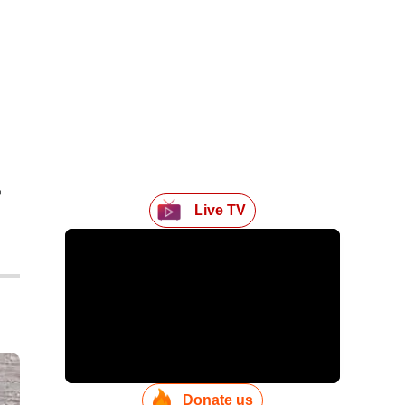
Live TV
Donate us