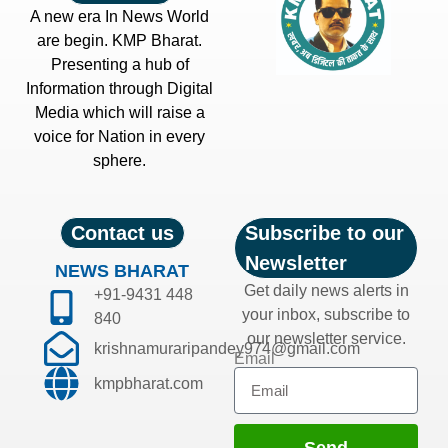
A new era In News World
are begin. KMP Bharat.
Presenting a hub of
Information through Digital
Media which will raise a
voice for Nation in every
sphere.
Contact us
Subscribe to our
Newsletter
NEWS BHARAT
Get daily news alerts in
+91-9431 448
your inbox, subscribe to
840
our newsletter service.
krishnamuraripandey974@gmail.com
Email
kmpbharat.com