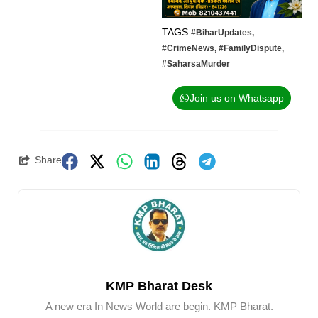
TAGS:
#BiharUpdates
,
#CrimeNews
,
#FamilyDispute
,
#SaharsaMurder
Join us on Whatsapp
Share
KMP Bharat Desk
A new era In News World are begin. KMP Bharat.