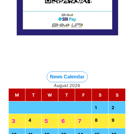
News Calendar
August 2026
M
T
W
T
F
S
S
1
2
4
8
9
3
5
6
7