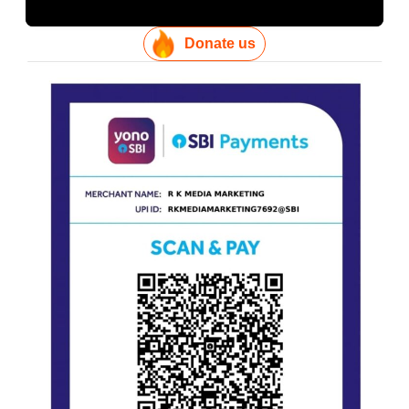
Donate us