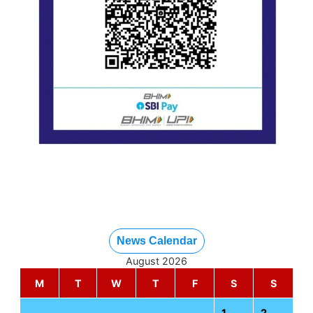
News Calendar
August 2026
M
T
W
T
F
S
S
1
2