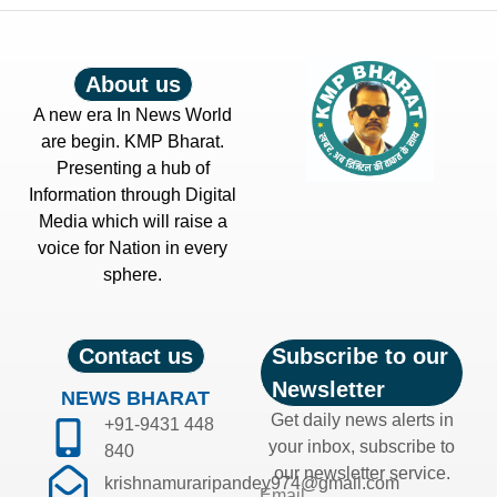
About us
A new era In News World
are begin. KMP Bharat.
Presenting a hub of
Information through Digital
Media which will raise a
voice for Nation in every
sphere.
Contact us
Subscribe to our
Newsletter
NEWS BHARAT
Get daily news alerts in
+91-9431 448
your inbox, subscribe to
840
our newsletter service.
krishnamuraripandey974@gmail.com
Email