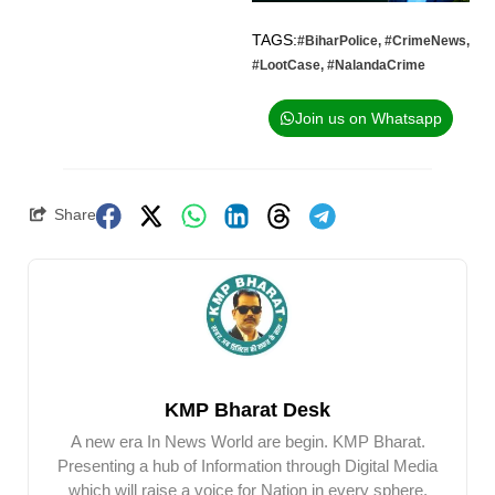
TAGS:
#BiharPolice
,
#CrimeNews
,
#LootCase
,
#NalandaCrime
Join us on Whatsapp
Share
KMP Bharat Desk
A new era In News World are begin. KMP Bharat.
Presenting a hub of Information through Digital Media
which will raise a voice for Nation in every sphere.