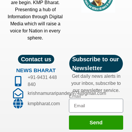
are begin. KMP Bharat.
Presenting a hub of
Information through Digital
Media which will raise a
voice for Nation in every
sphere.
Contact us
Subscribe to our
Newsletter
NEWS BHARAT
Get daily news alerts in
+91-9431 448
your inbox, subscribe to
840
our newsletter service.
krishnamuraripandey974@gmail.com
Email
kmpbharat.com
Send