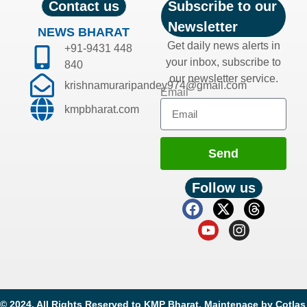
Contact us
Subscribe to our
Newsletter
NEWS BHARAT
Get daily news alerts in
+91-9431 448
your inbox, subscribe to
840
our newsletter service.
krishnamuraripandey974@gmail.com
Email
kmpbharat.com
Send
Follow us
© 2024. All Rights Reserved to KMP Bharat. Maintenace by
Cotlas