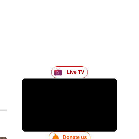
Live TV
0
Donate us