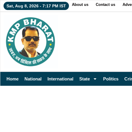
About us
Contact us
Adver
Sat, Aug 8, 2026 - 7:17 PM IST
Home
National
International
State
Politics
Cri