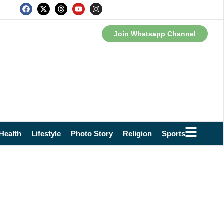
Join Whatsapp Channel
Health
Lifestyle
Photo Story
Religion
Sports
Technol