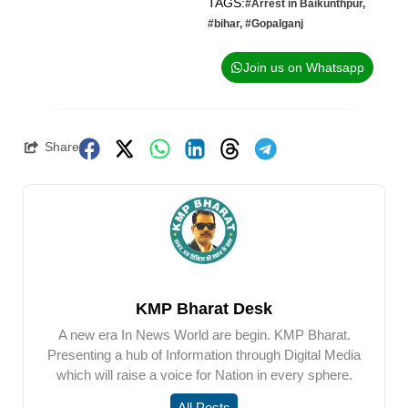
TAGS:
#Arrest in Baikunthpur
,
#bihar
,
#Gopalganj
Join us on Whatsapp
Share
KMP Bharat Desk
A new era In News World are begin. KMP Bharat.
Presenting a hub of Information through Digital Media
which will raise a voice for Nation in every sphere.
All Posts