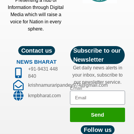
Presenting a hub of
Information through Digital
Media which will raise a
voice for Nation in every
sphere.
Contact us
Subscribe to our
Newsletter
NEWS BHARAT
Get daily news alerts in
+91-9431 448
your inbox, subscribe to
840
our newsletter service.
krishnamuraripandey974@gmail.com
Email
kmpbharat.com
Send
Follow us