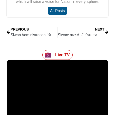
which will raise a voice for Nation in every sphere.
All Posts
PREVIOUS
NEXT
Siwan Administration: जिले में सभी सरकारी कर्मचारियों के लिए अब रोज़ बायोमैट्रिक अटेंडेंस अनिवार्य; डीएम विवेक रंजन मैत्रेय ने सख्ती के साथ जारी किया निर्देश
Siwan: पचरुखी में गोपालगंज श्रम प्रवर्तन पदाधिकारी की तेज रफ्तार बोलोरो ने बाइक सवार युवकों को रौंदा, तीसरा किशोर भी चपेट में
Live TV