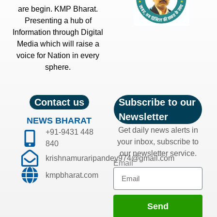
are begin. KMP Bharat.
Presenting a hub of
Information through Digital
Media which will raise a
voice for Nation in every
sphere.
Contact us
Subscribe to our
Newsletter
NEWS BHARAT
Get daily news alerts in
+91-9431 448
your inbox, subscribe to
840
our newsletter service.
krishnamuraripandey974@gmail.com
Email
kmpbharat.com
Send