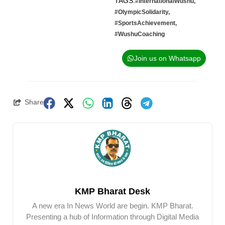
TAGS:
#InternationalWushu
,
#OlympicSolidarity
,
#SportsAchievement
,
#WushuCoaching
Join us on Whatsapp
Share
KMP Bharat Desk
A new era In News World are begin. KMP Bharat.
Presenting a hub of Information through Digital Media