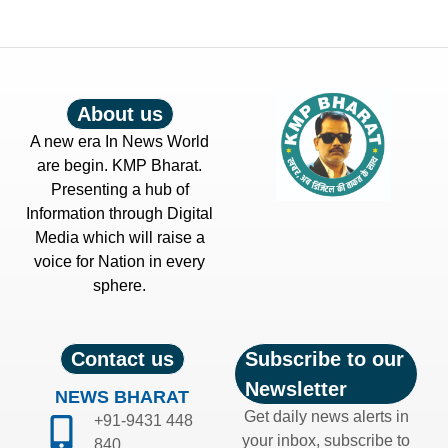
About us
A new era In News World
are begin. KMP Bharat.
Presenting a hub of
Information through Digital
Media which will raise a
voice for Nation in every
sphere.
Contact us
Subscribe to our
Newsletter
NEWS BHARAT
Get daily news alerts in
+91-9431 448
your inbox, subscribe to
840