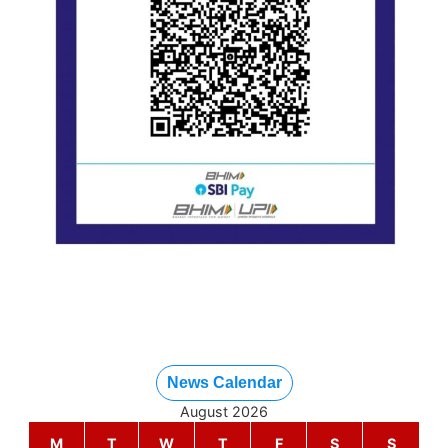
News Calendar
August 2026
M
T
W
T
F
S
S