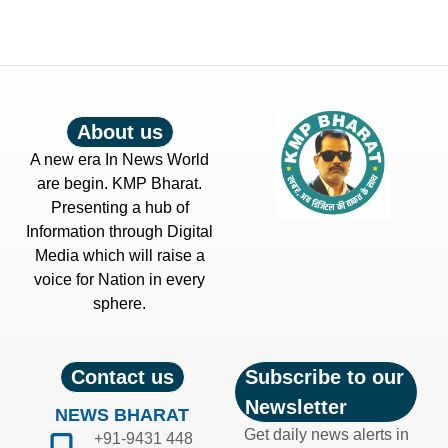
About us
A new era In News World
are begin. KMP Bharat.
Presenting a hub of
Information through Digital
Media which will raise a
voice for Nation in every
sphere.
Contact us
Subscribe to our
Newsletter
NEWS BHARAT
Get daily news alerts in
+91-9431 448