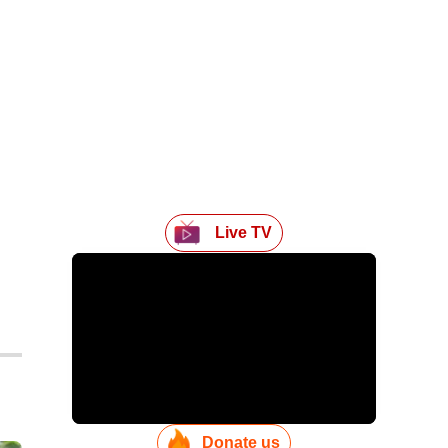
Live TV
Donate us