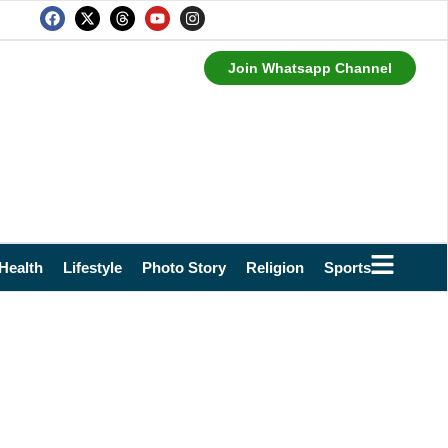
Join Whatsapp Channel
Health
Lifestyle
Photo Story
Religion
Sports
Technol