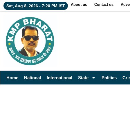
About us
Contact us
Adver
Sat, Aug 8, 2026 - 7:20 PM IST
Home
National
International
State
Politics
Cri