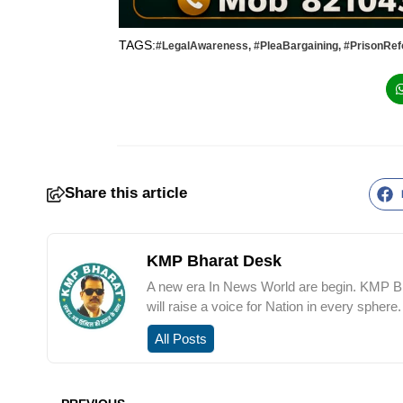
TAGS:
#LegalAwareness
,
#PleaBargaining
,
#PrisonRe
Share this article
KMP Bharat Desk
A new era In News World are begin. KMP Bha
will raise a voice for Nation in every sphere.
All Posts