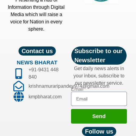
Information through Digital
Media which will raise a
voice for Nation in every
sphere.
Contact us
Subscribe to our
Newsletter
NEWS BHARAT
Get daily news alerts in
+91-9431 448
your inbox, subscribe to
840
our newsletter service.
krishnamuraripandey974@gmail.com
Email
kmpbharat.com
Send
Follow us