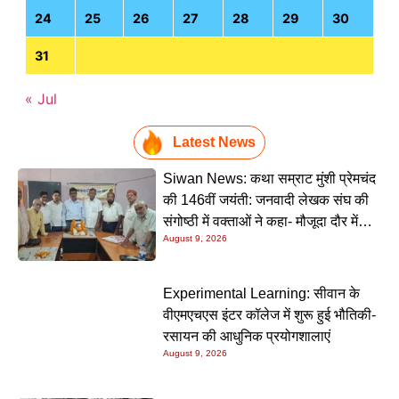
24
25
26
27
28
29
30
31
« Jul
Latest News
Siwan News: कथा सम्राट मुंशी प्रेमचंद
की 146वीं जयंती: जनवादी लेखक संघ की
संगोष्ठी में वक्ताओं ने कहा- मौजूदा दौर में
August 9, 2026
प्रेमचंद की रचनाएं और अधिक प्रासंगिक
Experimental Learning: सीवान के
वीएमएचएस इंटर कॉलेज में शुरू हुई भौतिकी-
रसायन की आधुनिक प्रयोगशालाएं
August 9, 2026