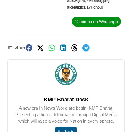
#LICAgent
,
#Maharajganj
,
#RepublicDayHonour
Join us on Whatsapp
Share
KMP Bharat Desk
A new era In News World are begin. KMP Bharat.
Presenting a hub of Information through Digital Media
which will raise a voice for Nation in every sphere.
All Posts