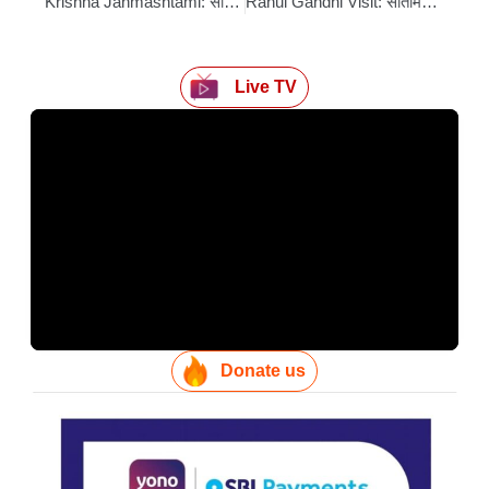
Krishna Janmashtami: सीवान में श्रीकृष्ण जन्मोत्सव पर उमड़ा उल्लास, बच्चों ने राधा-कृष्ण बन मोह लिया मन
Rahul Gandhi Visit: सीतामढ़ी में राहुल गांधी का होगा भव्य स्वागत, रकटू प्रसाद बोले– यात्रा से बदलेगी बिहार की सियासत
Live TV
Donate us