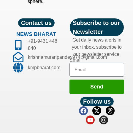
sphere.
Contact us
Subscribe to our
Newsletter
NEWS BHARAT
Get daily news alerts in
+91-9431 448
your inbox, subscribe to
840
our newsletter service.
krishnamuraripandey974@gmail.com
Email
kmpbharat.com
Send
Follow us