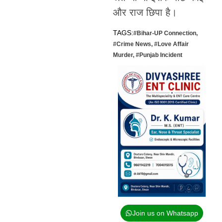
और राज छिपा है।
TAGS:
#Bihar-UP Connection
,
#Crime News
,
#Love Affair
Murder
,
#Punjab Incident
Join us on Whatsapp