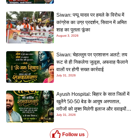
Siwan: पप्पू यादव पर हमले के विरोध में
कांग्रेस का उग्र प्रदर्शन, सिवान में अमित
शाह का पुतला फूंका
August 3, 2026
Siwan: चेहल्लुम पर प्रशासन अलर्ट: तय
रूट से ही निकलेगा जुलूस, अफवाह फैलाने
वालों पर होगी सख्त कार्रवाई
July 31, 2026
Ayush Hospital: बिहार के सात जिलों में
खुलेंगे 50-50 बेड के आयुष अस्पताल,
मरीजों को मुफ्त मिलेगी इलाज और दवाइयों
July 31, 2026
की सुविधा
Follow us