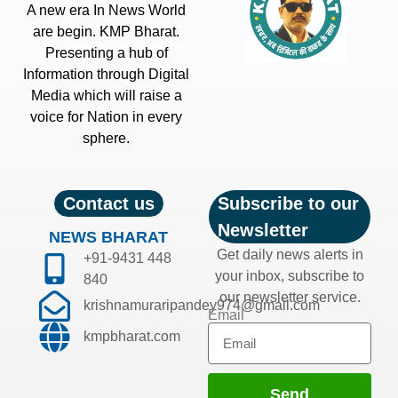
A new era In News World
are begin. KMP Bharat.
Presenting a hub of
Information through Digital
Media which will raise a
voice for Nation in every
sphere.
Contact us
Subscribe to our
Newsletter
NEWS BHARAT
Get daily news alerts in
+91-9431 448
your inbox, subscribe to
840
our newsletter service.
krishnamuraripandey974@gmail.com
Email
kmpbharat.com
Send