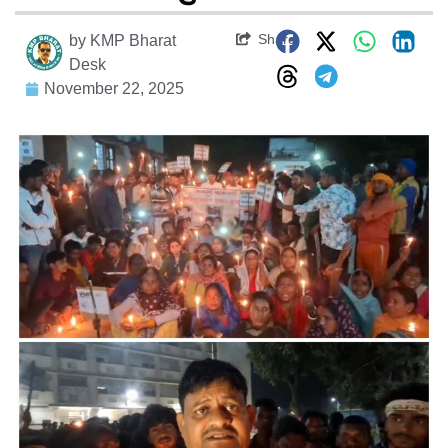
Share
by
KMP Bharat
Desk
November 22, 2025