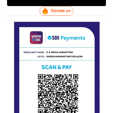
Donate us