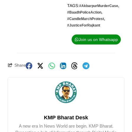
TAGS:
#AkbarpurMurderCase
,
#BaadhPoliceAction
,
#CandleMarchProtest
,
#JusticeForRajkant
Join us on Whatsapp
Share
KMP Bharat Desk
A new era In News World are begin. KMP Bharat.