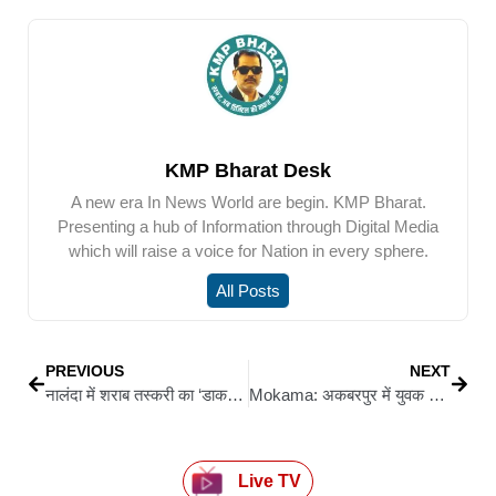
KMP Bharat Desk
A new era In News World are begin. KMP Bharat.
Presenting a hub of Information through Digital Media
which will raise a voice for Nation in every sphere.
All Posts
PREVIOUS
NEXT
नालंदा में शराब तस्करी का ‘डाक पार्सल’ खेल फेलफोरलेन चौराहा पर पुलिस की सटीक कार्रवाई, 3062 बोतल इंग्लिश शराब जब्त—दो तस्कर गिरफ्तार
Mokama: अकबरपुर में युवक की गला रेतकर हत्या: न्याय की मांग को लेकर सैकड़ों ग्रामीणों का कैंडल मार्च, आरोपी को फांसी की सजा देने की गुहार
Live TV