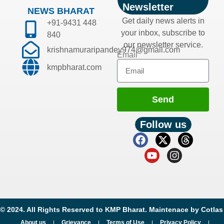
Newsletter
NEWS BHARAT
Get daily news alerts in
+91-9431 448
your inbox, subscribe to
840
our newsletter service.
krishnamuraripandey974@gmail.com
Email
kmpbharat.com
Send
Follow us
© 2024. All Rights Reserved to KMP Bharat. Maintenace by
Cotlas
About us
Grievance
Terms of Use
Privacy Policy