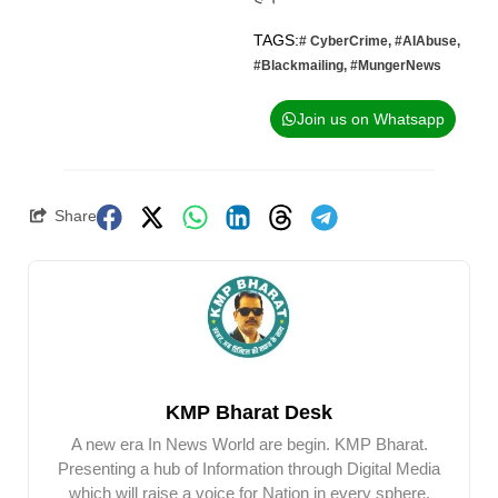
TAGS:
# CyberCrime
,
#AIAbuse
,
#Blackmailing
,
#MungerNews
Join us on Whatsapp
Share
KMP Bharat Desk
A new era In News World are begin. KMP Bharat.
Presenting a hub of Information through Digital Media
which will raise a voice for Nation in every sphere.