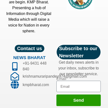
are begin. KMP Bharat.
Presenting a hub of
Information through Digital
Media which will raise a
voice for Nation in every
sphere.
Contact us
Subscribe to our
Newsletter
NEWS BHARAT
Get daily news alerts in
+91-9431 448
your inbox, subscribe to
840
our newsletter service.
krishnamuraripandey974@gmail.com
Email
kmpbharat.com
Send