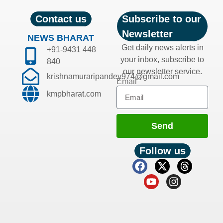
Contact us
Subscribe to our
Newsletter
NEWS BHARAT
Get daily news alerts in
+91-9431 448
your inbox, subscribe to
840
our newsletter service.
krishnamuraripandey974@gmail.com
Email
kmpbharat.com
Send
Follow us