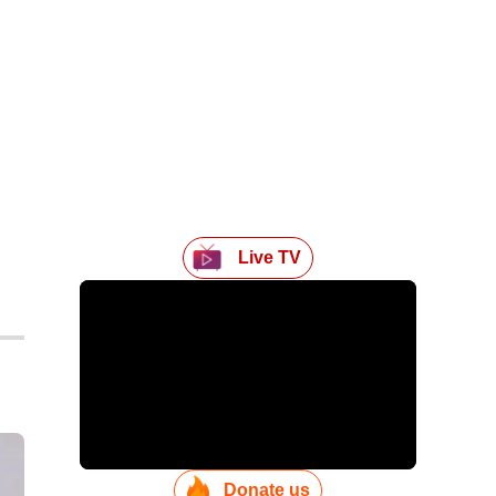
Live TV
Donate us