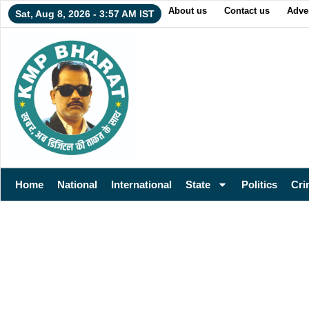
About us
Contact us
Adver
Sat, Aug 8, 2026 - 3:57 AM IST
Home
National
International
State
Politics
Cri