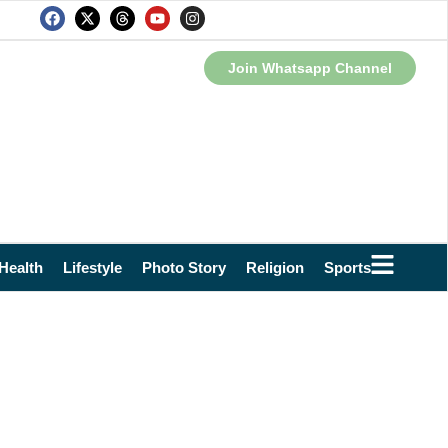
Join Whatsapp Channel
Health
Lifestyle
Photo Story
Religion
Sports
Technol