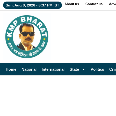
About us
Contact us
Adve
Sun, Aug 9, 2026 - 6:37 PM IST
Home
National
International
State
Politics
Cri