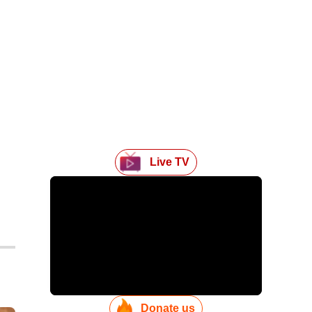
Live TV
Donate us