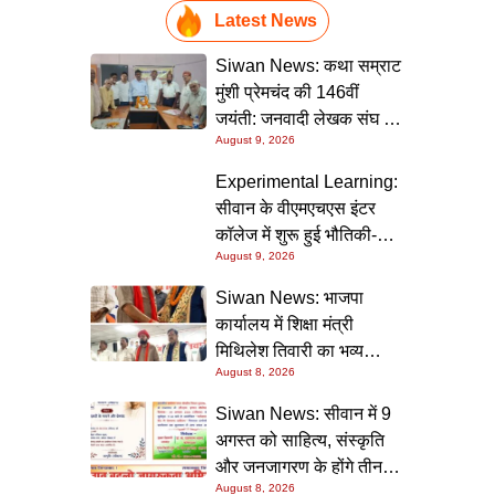
Latest News
Siwan News: कथा सम्राट
मुंशी प्रेमचंद की 146वीं
जयंती: जनवादी लेखक संघ की
August 9, 2026
संगोष्ठी में वक्ताओं ने कहा-
मौजूदा दौर में प्रेमचंद की
Experimental Learning:
रचनाएं और अधिक प्रासंगिक
सीवान के वीएमएचएस इंटर
कॉलेज में शुरू हुई भौतिकी-
August 9, 2026
रसायन की आधुनिक
प्रयोगशालाएं
Siwan News: भाजपा
कार्यालय में शिक्षा मंत्री
मिथिलेश तिवारी का भव्य
August 8, 2026
स्वागत, बोले- कार्यकर्ता ही
पार्टी की सबसे बड़ी ताकत
Siwan News: सीवान में 9
अगस्त को साहित्य, संस्कृति
और जनजागरण के होंगे तीन
August 8, 2026
बड़े आयोजन