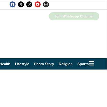
Join Whatsapp Channel
Health
Lifestyle
Photo Story
Religion
Sports
Technol